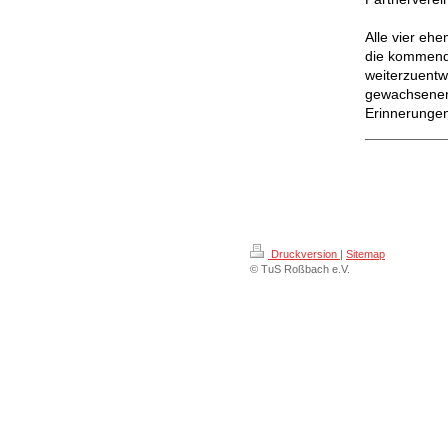
Alle vier eh
die kommend
weiterzuentwi
gewachsenen
Erinnerungen
Druckversion
|
Sitemap
© TuS Roßbach e.V.