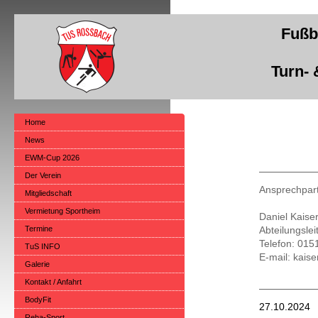
Fußba
Turn- 
Home
News
EWM-Cup 2026
Der Verein
Ansprechpart
Mitgliedschaft
Vermietung Sportheim
Daniel Kaise
Termine
Abteilungslei
Telefon: 01
TuS INFO
E-mail: kais
Galerie
Kontakt / Anfahrt
BodyFit
27.10.2024
Reha-Sport