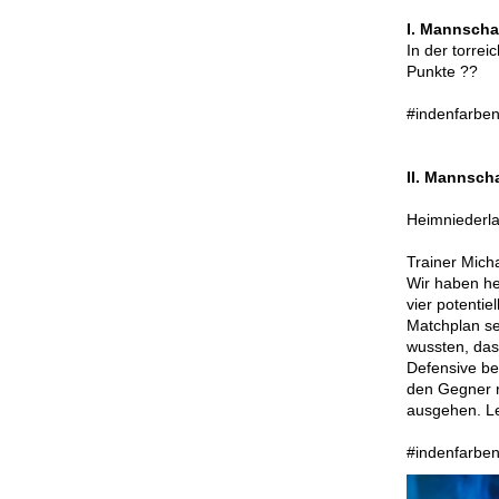
I. Mannscha
In der torrei
Punkte ??
#indenfarben
II. Mannscha
Heimniederla
Trainer Mich
Wir haben he
vier potenti
Matchplan se
wussten, das
Defensive bes
den Gegner r
ausgehen. Let
#indenfarben