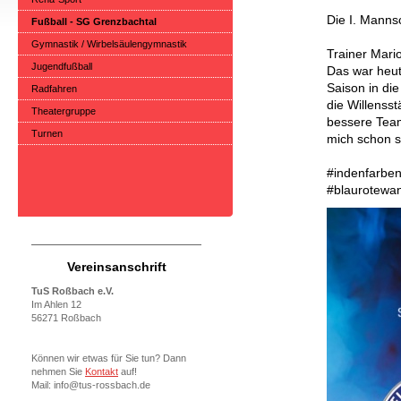
Die I. Manns
Fußball - SG Grenzbachtal
Gymnastik / Wirbelsäulengymnastik
Trainer Mari
Jugendfußball
Das war heut
Saison in di
Radfahren
die Willenss
Theatergruppe
bessere Team
Turnen
mich schon s
#indenfarben
#blaurotewa
Vereinsanschrift
TuS Roßbach e.V.
Im Ahlen 12
56271 Roßbach
Können wir etwas für Sie tun? Dann
nehmen Sie
Kontakt
auf!
Mail: info@tus-rossbach.de