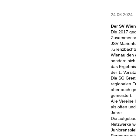
24.06.2024
Der SV Wien
Die 2017 geg
Zusammenset
JSV Marienh
„Grenzbachta
Wienau den g
sondern sich 
das Ergebnis
der 1. Vorsit
Die SG Grenz
regionalen F
aber auch g
gemeistert.
Alle Vereine
als offen un
Jahre.
Die aufgebau
Netzwerke we
Juniorenspi
Partnerverei