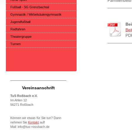
Familienbei
Fußball - SG Grenzbachtal
Gymnastik / Wirbelsäulengymnastik
Jugendfußball
Bei
Radfahren
Bei
PDF
Theatergruppe
Turnen
Vereinsanschrift
TuS Roßbach e.V.
Im Ahlen 12
56271 Roßbach
Können wir etwas für Sie tun? Dann
nehmen Sie
Kontakt
auf!
Mail: info@tus-rossbach.de