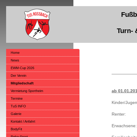
Fußba
Turn- 
Home
News
EWM-Cup 2026
Der Verein
Mitgliedschaft
ab 01.01.20
Vermietung Sportheim
Termine
Kinder/Jugen
TuS INFO
Galerie
Renter: 
Kontakt / Anfahrt
Erwachsen
BodyFit
Reha-Sport