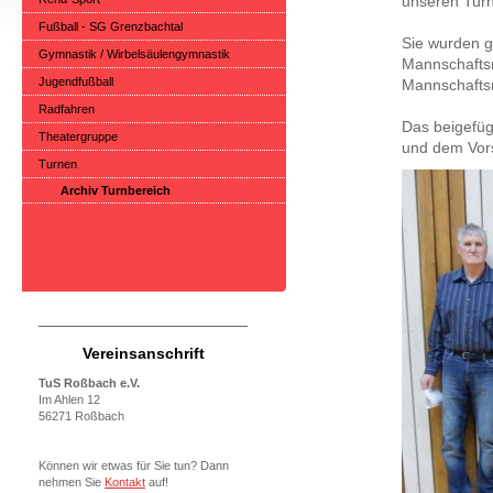
unseren Tur
Fußball - SG Grenzbachtal
Sie wurden ge
Gymnastik / Wirbelsäulengymnastik
Mannschaftsm
Jugendfußball
Mannschaftsm
Radfahren
Das beigefügt
Theatergruppe
und dem Vors
Turnen
Archiv Turnbereich
Vereinsanschrift
TuS Roßbach e.V.
Im Ahlen 12
56271 Roßbach
Können wir etwas für Sie tun? Dann
nehmen Sie
Kontakt
auf!