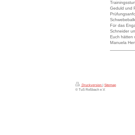
Trainingsstu
Geduld und F
Prüfungsanf
Schwebebalke
Für das Enga
Schneider u
Euch hätten w
Manuela Hens
Druckversion
|
Sitemap
© TuS Roßbach e.V.